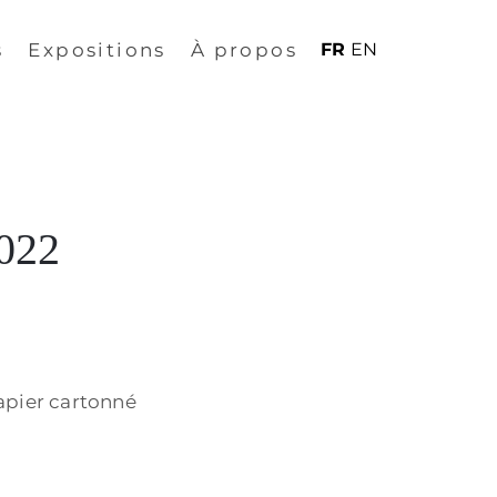
s
Expositions
À propos
FR
EN
022
papier cartonné