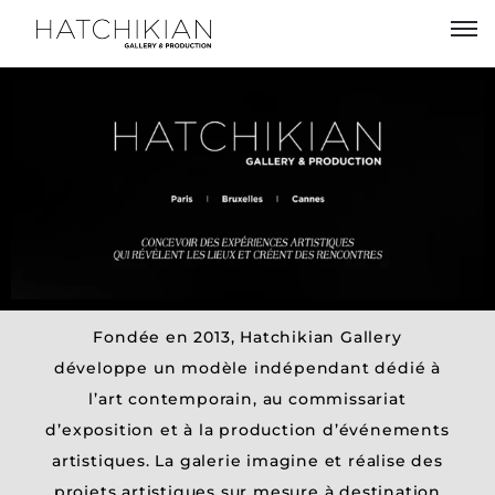
Artistes
Expositions
À
propos
Visitez
notre
Art
Fondée en 2013, Hatchikian Gallery
développe un modèle indépendant dédié à
Loft
l
’
art contemporain,
au commissariat
Lire
d
’
exposition et à la production d’événements
notre
artistiques. La galerie imagine et réalise des
Magazine
projets artistiques sur mesure à destination