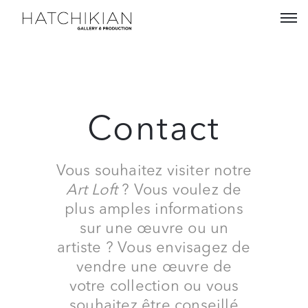
Artistes
Expositions
Contact
À
propos
Vous souhaitez visiter notre
Visitez
Art Loft
? Vous voulez de
notre
plus amples informations
Art
sur une œuvre ou un
Loft
artiste ? Vous envisagez de
Lire
vendre une œuvre de
notre
votre collection ou vous
Magazine
souhaitez être conseillé