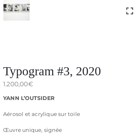
Contact
Typogram #3, 2020
1.200,00
€
YANN L’OUTSIDER
Aérosol et acrylique sur toile
Politique
de
Œuvre unique, signée
confidentialité