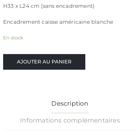
/
H33 x L24 cm (sans encadrement)
CGV
Encadrement caisse américaine blanche
En stock
AJOUTER AU PANIER
Description
Informations complémentaires