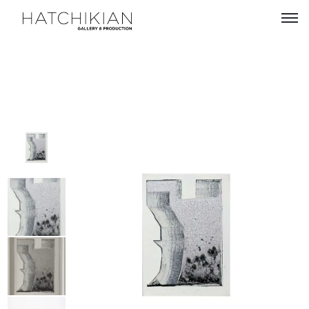
Artistes
Expositions
À
propos
Visitez
notre
Art
Loft
Lire
notre
Magazine