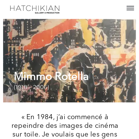
Artistes
Expositions
À
propos
Mimmo Rotella
Visitez
notre
(1918 – 2006)
Art
Loft
Lire
« En 1984, j’ai commencé à
notre
repeindre des images de cinéma
Magazine
sur toile. Je voulais que les gens