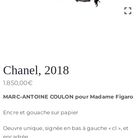
Contact
Chanel, 2018
1.850,00
€
MARC-ANTOINE COULON pour Madame Figaro
Encre et gouache sur papier
Politique
de
Oeuvre unique, signée en bas à gauche « cl », et
confidentialité
encadrée