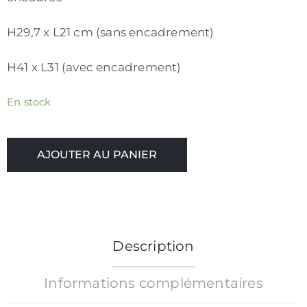
/
CGV
H29,7 x L21 cm (sans encadrement)
H41 x L31 (avec encadrement)
En stock
AJOUTER AU PANIER
Description
Informations complémentaires