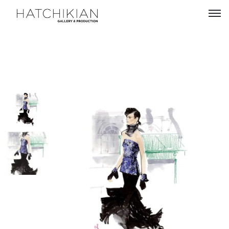
Artistes
Expositions
À
propos
Visitez
notre
Art
Loft
Lire
notre
Magazine