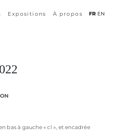
s
Expositions
À propos
FR
EN
2022
LON
n bas à gauche « cl », et encadrée