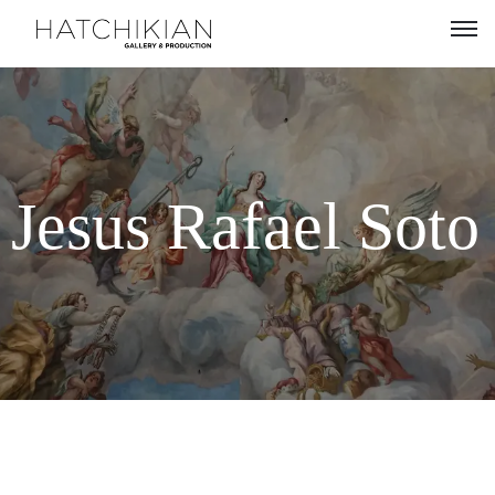
Artistes
Expositions
À
Jesus Rafael Soto
propos
Visitez
notre
Art
Loft
Lire
notre
Magazine