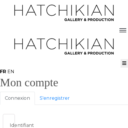
Artistes
Artistes
Expositions
À
Expositions
propos
À
propos
Visitez
FR
EN
Mon compte
notre
Art
Loft
Connexion
S'enregistrer
Lire
notre
Magazine
Identifiant