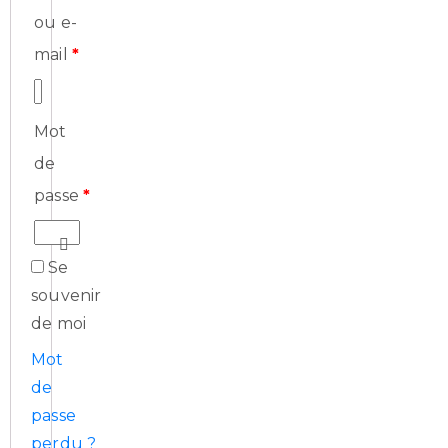
ou e-
Contact
mail
*
Mot
de
passe
*
Se
souvenir
de moi
Mot
de
Politique
passe
de
perdu ?