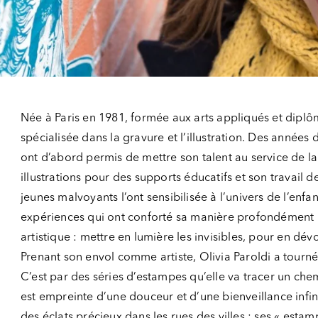
Née à Paris en 1981, formée aux arts appliqués et diplômé
spécialisée dans la gravure et l’illustration. Des années d
ont d’abord permis de mettre son talent au service de l
illustrations pour des supports éducatifs et son travail 
jeunes malvoyants l’ont sensibilisée à l’univers de l’enf
expériences qui ont conforté sa manière profondément
artistique : mettre en lumière les invisibles, pour en dév
Prenant son envol comme artiste, Olivia Paroldi a tourné 
C’est par des séries d’estampes qu’elle va tracer un che
est empreinte d’une douceur et d’une bienveillance infin
des éclats précieux dans les rues des villes : ses « est