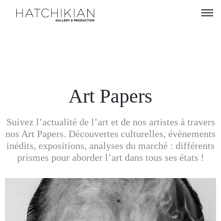
Artistes
Expositions
À
Art Papers
propos
Suivez l’actualité de l’art et de nos artistes à travers
Visitez
nos Art Papers. Découvertes culturelles, évènements
notre
inédits, expositions, analyses du marché : différents
Art
prismes pour aborder l’art dans tous ses états !
Loft
Lire
notre
Magazine