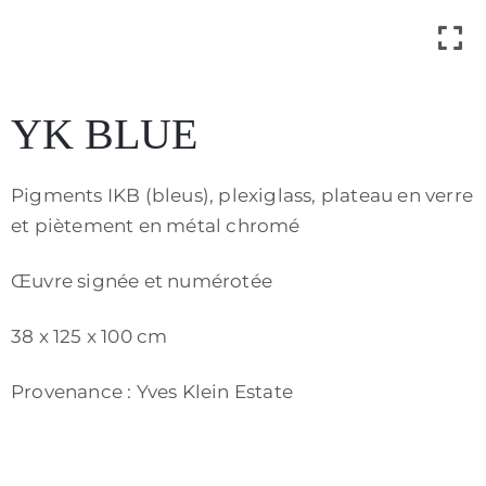
Contact
YK BLUE
Pigments IKB (bleus), plexiglass, plateau en verre
et piètement en métal chromé
Œuvre signée et numérotée
38 x 125 x 100 cm
Provenance : Yves Klein Estate
Politique
de
confidentialité