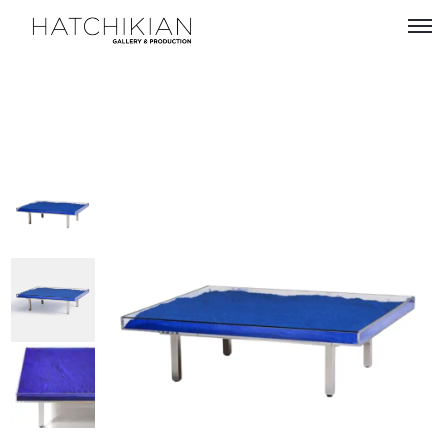
Artistes
Expositions
À
propos
Visitez
notre
Art
Loft
Lire
notre
Magazine