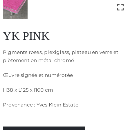
Contact
YK PINK
Pigments roses, plexiglass, plateau en verre et
piètement en métal chromé
Œuvre signée et numérotée
H38 x L125 x l100 cm
Provenance : Yves Klein Estate
Politique
de
confidentialité