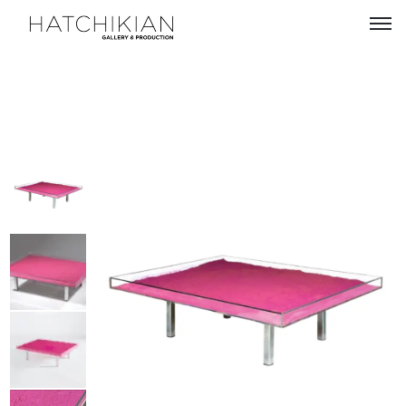
Artistes
Expositions
À
propos
Visitez
notre
Art
Loft
Lire
notre
Magazine