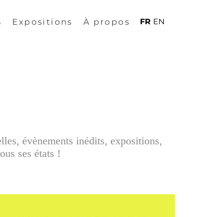
s
Expositions
À propos
FR
EN
elles, évènements inédits, expositions,
ous ses états !