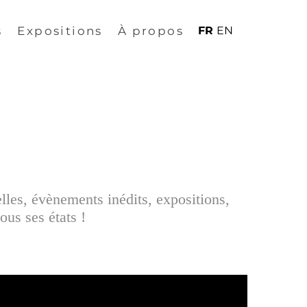
s
Expositions
À propos
FR
EN
elles, évènements inédits, expositions,
ous ses états !