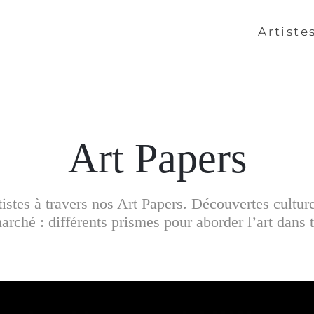
Artiste
Art Papers
artistes à travers nos Art Papers. Découvertes cultur
rché : différents prismes pour aborder l’art dans t