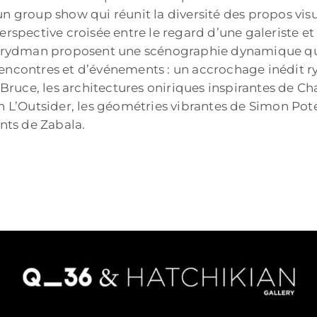
n group show qui réunit la diversité des propos visu
erspective croisée entre le regard d’une galeriste et 
e Frydman proposent une scénographie dynamique qui 
encontres et d’événements : un accrochage inédit ry
ruce, les architectures oniriques inspirantes de Ch
nn L’Outsider, les géométries vibrantes de Simon Pot
nts de Zabala.