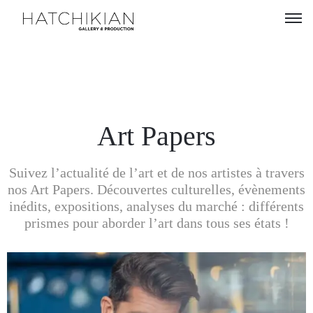
Artistes
Expositions
À
Art Papers
propos
Suivez l’actualité de l’art et de nos artistes à travers
Visitez
nos Art Papers. Découvertes culturelles, évènements
notre
inédits, expositions, analyses du marché : différents
Art
prismes pour aborder l’art dans tous ses états !
Loft
Lire
notre
Magazine