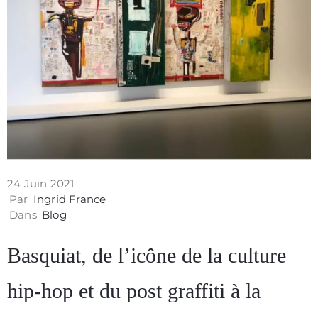
Contact
24 Juin 2021
Par
Ingrid France
Dans
Blog
Basquiat, de l’icône de la culture
Politique
hip-hop et du post graffiti à la
de
confidentialité