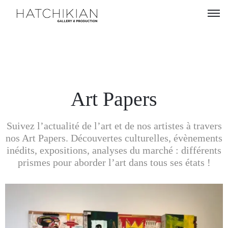
Artistes
Expositions
À
Art Papers
propos
Suivez l’actualité de l’art et de nos artistes à travers
Visitez
nos Art Papers. Découvertes culturelles, évènements
notre
inédits, expositions, analyses du marché : différents
Art
prismes pour aborder l’art dans tous ses états !
Loft
Lire
notre
Magazine