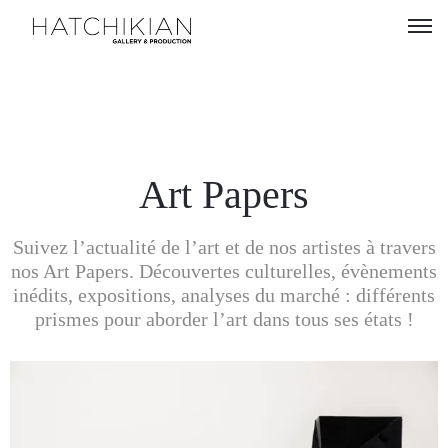
Artistes
Expositions
À
Art Papers
propos
Suivez l’actualité de l’art et de nos artistes à travers
Visitez
nos Art Papers. Découvertes culturelles, évènements
notre
inédits, expositions, analyses du marché : différents
Art
prismes pour aborder l’art dans tous ses états !
Loft
Lire
notre
Magazine