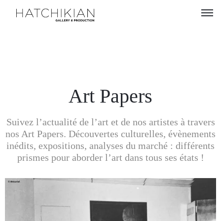
Artistes
Expositions
À
Art Papers
propos
Suivez l’actualité de l’art et de nos artistes à travers
Visitez
nos Art Papers. Découvertes culturelles, évènements
notre
inédits, expositions, analyses du marché : différents
Art
prismes pour aborder l’art dans tous ses états !
Loft
Lire
notre
Magazine