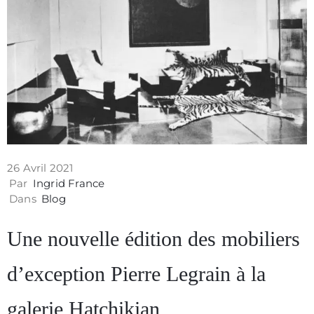
Contact
26 Avril 2021
Par
Ingrid France
Dans
Blog
Une nouvelle édition des mobiliers
Politique
d’exception Pierre Legrain à la
de
galerie Hatchikian
confidentialité