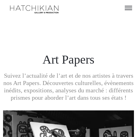
Artistes
Expositions
À
Art Papers
propos
Suivez l’actualité de l’art et de nos artistes à travers
Visitez
nos Art Papers. Découvertes culturelles, évènements
notre
inédits, expositions, analyses du marché : différents
Art
prismes pour aborder l’art dans tous ses états !
Loft
Lire
notre
Magazine