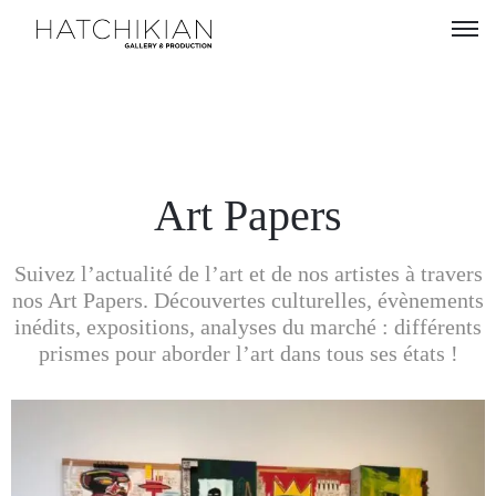
Artistes
Expositions
À
Art Papers
propos
Suivez l’actualité de l’art et de nos artistes à travers
Visitez
nos Art Papers. Découvertes culturelles, évènements
notre
inédits, expositions, analyses du marché : différents
Art
prismes pour aborder l’art dans tous ses états !
Loft
Lire
notre
Magazine