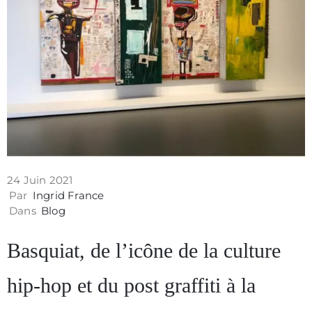
Contact
24 Juin 2021
Par
Ingrid France
Dans
Blog
Basquiat, de l’icône de la culture
Politique
hip-hop et du post graffiti à la
de
confidentialité