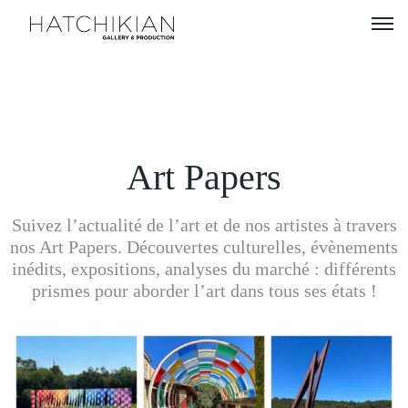
Artistes
Expositions
À
Art Papers
propos
Suivez l’actualité de l’art et de nos artistes à travers
Visitez
nos Art Papers. Découvertes culturelles, évènements
notre
inédits, expositions, analyses du marché : différents
Art
prismes pour aborder l’art dans tous ses états !
Loft
Lire
notre
Magazine