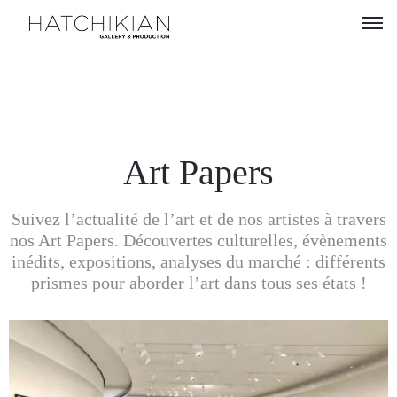
Artistes
Expositions
À
Art Papers
propos
Suivez l’actualité de l’art et de nos artistes à travers
Visitez
nos Art Papers. Découvertes culturelles, évènements
notre
inédits, expositions, analyses du marché : différents
Art
prismes pour aborder l’art dans tous ses états !
Loft
Lire
notre
Magazine