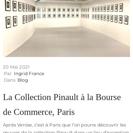
Contact
20 Mai 2021
Par
Ingrid France
Dans
Blog
La Collection Pinault à la Bourse
de Commerce, Paris
Politique
de
Après Venise, c’est à Paris que l’on pourra découvrir les
confidentialité
œuvres de la collection Pinault dans un lieu d’exception