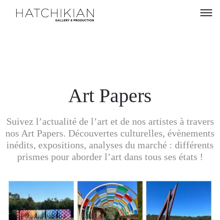
Artistes
Expositions
À
Art Papers
propos
Suivez l’actualité de l’art et de nos artistes à travers
Visitez
nos Art Papers. Découvertes culturelles, évènements
notre
inédits, expositions, analyses du marché : différents
Art
prismes pour aborder l’art dans tous ses états !
Loft
Lire
notre
Magazine