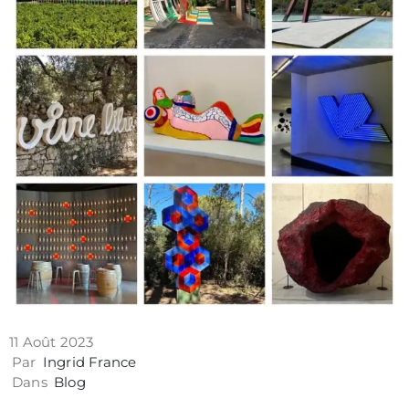
Contact
11 Août 2023
Politique
Par
Ingrid France
de
Dans
Blog
confidentialité