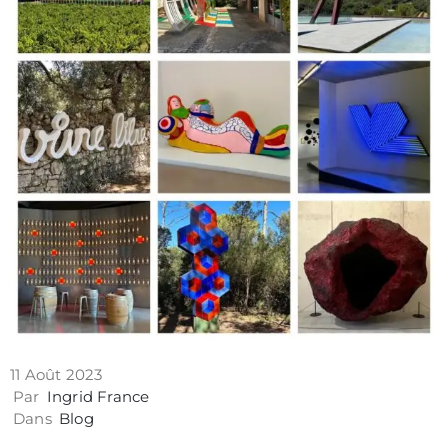
Contact
11 Août 2023
Politique
Par
Ingrid France
de
Dans
Blog
confidentialité