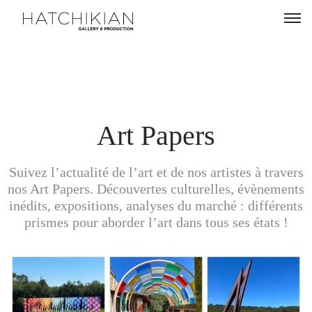
Artistes
Expositions
À
Art Papers
propos
Suivez l’actualité de l’art et de nos artistes à travers
Visitez
nos Art Papers. Découvertes culturelles, évènements
notre
inédits, expositions, analyses du marché : différents
Art
prismes pour aborder l’art dans tous ses états !
Loft
Lire
notre
Magazine