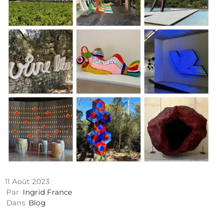
Contact
11 Août 2023
Politique
Par
Ingrid France
de
Dans
Blog
confidentialité