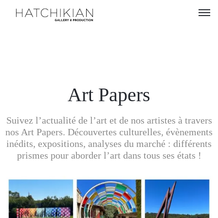
Artistes
Expositions
À
Art Papers
propos
Suivez l’actualité de l’art et de nos artistes à travers
Visitez
nos Art Papers. Découvertes culturelles, évènements
notre
inédits, expositions, analyses du marché : différents
Art
prismes pour aborder l’art dans tous ses états !
Loft
Lire
notre
Magazine