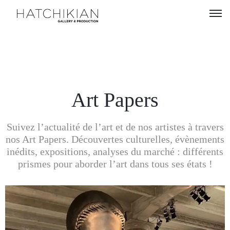
Artistes
Expositions
À
Art Papers
propos
Suivez l’actualité de l’art et de nos artistes à travers
Visitez
nos Art Papers. Découvertes culturelles, évènements
notre
inédits, expositions, analyses du marché : différents
Art
prismes pour aborder l’art dans tous ses états !
Loft
Lire
notre
Magazine