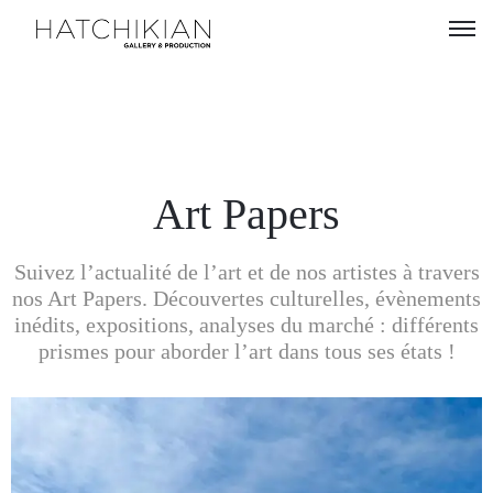
Artistes
Expositions
À
Art Papers
propos
Suivez l’actualité de l’art et de nos artistes à travers
Visitez
nos Art Papers. Découvertes culturelles, évènements
notre
inédits, expositions, analyses du marché : différents
Art
prismes pour aborder l’art dans tous ses états !
Loft
Lire
notre
Magazine