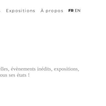
s
Expositions
À propos
FR
EN
elles, évènements inédits, expositions,
ous ses états !