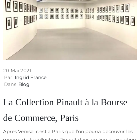
Contact
20 Mai 2021
Par
Ingrid France
Dans
Blog
La Collection Pinault à la Bourse
de Commerce, Paris
Politique
de
Après Venise, c’est à Paris que l’on pourra découvrir les
confidentialité
œuvres de la collection Pinault dans un lieu d’exception