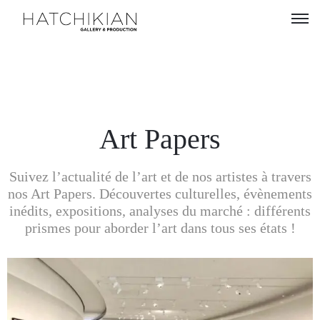
Artistes
Expositions
À
Art Papers
propos
Suivez l’actualité de l’art et de nos artistes à travers
Visitez
nos Art Papers. Découvertes culturelles, évènements
notre
inédits, expositions, analyses du marché : différents
Art
prismes pour aborder l’art dans tous ses états !
Loft
Lire
notre
Magazine