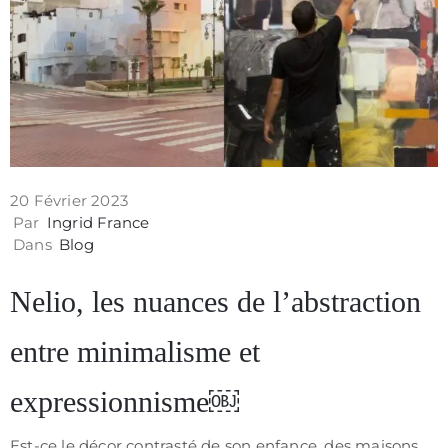
Contact
20 Février 2023
Par
Ingrid France
Dans
Blog
Nelio, les nuances de l’abstraction
entre minimalisme et
Politique
expressionnisme￼
de
confidentialité
Est-ce le décor contrasté de son enfance, des maisons