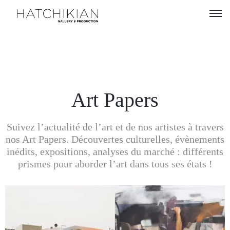
Artistes
Expositions
À
Art Papers
propos
Suivez l’actualité de l’art et de nos artistes à travers
Visitez
nos Art Papers. Découvertes culturelles, évènements
notre
inédits, expositions, analyses du marché : différents
Art
prismes pour aborder l’art dans tous ses états !
Loft
Lire
notre
Magazine