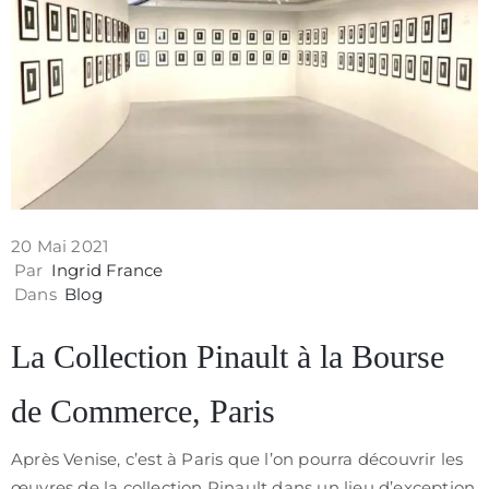
Contact
20 Mai 2021
Par
Ingrid France
Dans
Blog
La Collection Pinault à la Bourse
de Commerce, Paris
Politique
de
Après Venise, c’est à Paris que l’on pourra découvrir les
confidentialité
œuvres de la collection Pinault dans un lieu d’exception