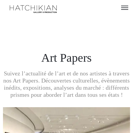
Artistes
Expositions
À
Art Papers
propos
Suivez l’actualité de l’art et de nos artistes à travers
Visitez
nos Art Papers. Découvertes culturelles, évènements
notre
inédits, expositions, analyses du marché : différents
Art
prismes pour aborder l’art dans tous ses états !
Loft
Lire
notre
Magazine