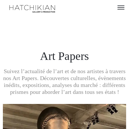
Artistes
Expositions
À
Art Papers
propos
Suivez l’actualité de l’art et de nos artistes à travers
Visitez
nos Art Papers. Découvertes culturelles, évènements
notre
inédits, expositions, analyses du marché : différents
Art
prismes pour aborder l’art dans tous ses états !
Loft
Lire
nos
Art