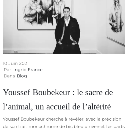
Contact
10 Juin 2021
Par
Ingrid France
Dans
Blog
Youssef Boubekeur : le sacre de
l’animal, un accueil de l’altérité
Politique
de
Youssef Boubekeur cherche à révéler, avec la précision
confidentialité
de son trait monochrome de bic bleu universel, les parts