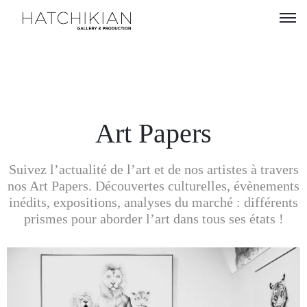
Artistes
Expositions
À
Art Papers
propos
Suivez l’actualité de l’art et de nos artistes à travers
Visitez
nos Art Papers. Découvertes culturelles, évènements
notre
inédits, expositions, analyses du marché : différents
Art
prismes pour aborder l’art dans tous ses états !
Loft
Lire
notre
Magazine