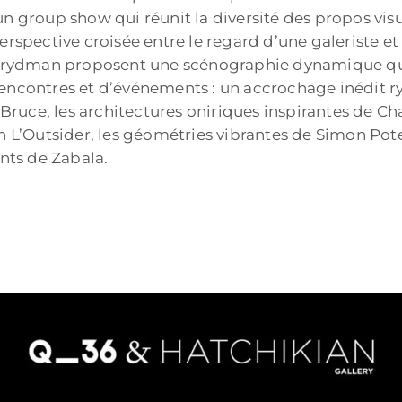
n group show qui réunit la diversité des propos visu
erspective croisée entre le regard d’une galeriste et 
e Frydman proposent une scénographie dynamique qui 
encontres et d’événements : un accrochage inédit ry
ruce, les architectures oniriques inspirantes de Ch
nn L’Outsider, les géométries vibrantes de Simon Pot
nts de Zabala.