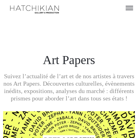
Artistes
Expositions
À
Art Papers
propos
Suivez l’actualité de l’art et de nos artistes à travers
Visitez
nos Art Papers. Découvertes culturelles, évènements
notre
inédits, expositions, analyses du marché : différents
Art
prismes pour aborder l’art dans tous ses états !
Loft
Lire
notre
Magazine