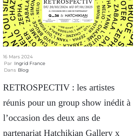
Contact
16 Mars 2024
Par
Ingrid France
Dans
Blog
RETROSPECTIV : les artistes
réunis pour un group show inédit à
Politique
l’occasion des deux ans de
de
partenariat Hatchikian Gallery x
confidentialité