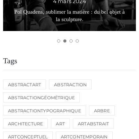
13 octobre 2023
objet à
Variation(s), Yann L’Outsider, une décenni
d’abstraction formelle en noir et blanc.
Tags
ABSTRACTART
ABSTRACTION
ABSTRACTIONGÉOMÉTRIQUE
ABSTRACTIONTYPOGRAPHIQUE
ARBRE
ARCHITECTURE
ART
ARTABSTRAIT
ARTCONCEPTUEL
ARTCONTEMPORAIN