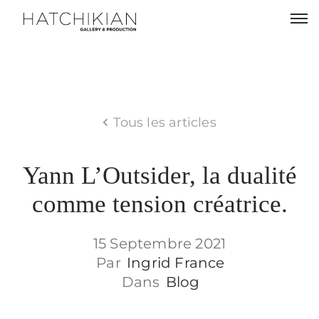
Artistes
Expositions
Tous les articles
À
propos
Yann L’Outsider, la dualité
Visitez
comme tension créatrice.
notre
Art
Loft
15 Septembre 2021
Par
Ingrid France
Lire
Dans
Blog
notre
Magazine