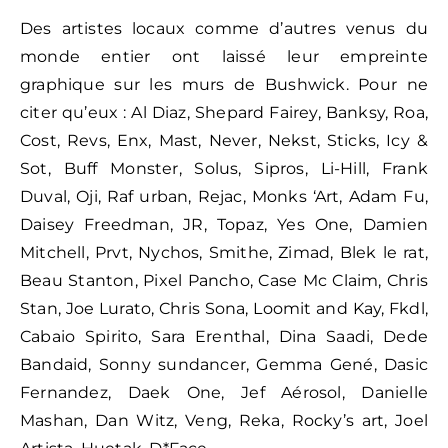
Des artistes locaux comme d’autres venus du
monde entier ont laissé leur empreinte
graphique sur les murs de Bushwick. Pour ne
citer qu’eux : Al Diaz, Shepard Fairey, Banksy, Roa,
Cost, Revs, Enx, Mast, Never, Nekst, Sticks, Icy &
Sot, Buff Monster, Solus, Sipros, Li-Hill, Frank
Duval, Oji, Raf urban, Rejac, Monks ‘Art, Adam Fu,
Daisey Freedman, JR, Topaz, Yes One, Damien
Mitchell, Prvt, Nychos, Smithe, Zimad, Blek le rat,
Beau Stanton, Pixel Pancho, Case Mc Claim, Chris
Stan, Joe Lurato, Chris Sona, Loomit and Kay, Fkdl,
Cabaio Spirito, Sara Erenthal, Dina Saadi, Dede
Bandaid, Sonny sundancer, Gemma Gené, Dasic
Fernandez, Daek One, Jef Aérosol, Danielle
Mashan, Dan Witz, Veng, Reka, Rocky’s art, Joel