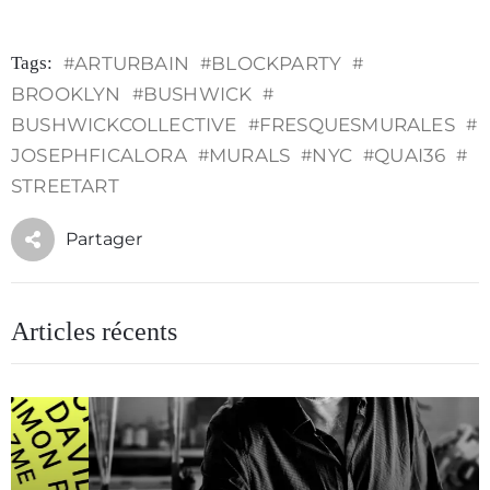
Tags:
#
ARTURBAIN
#
BLOCKPARTY
#
BROOKLYN
#
BUSHWICK
#
BUSHWICKCOLLECTIVE
#
FRESQUESMURALES
#
JOSEPHFICALORA
#
MURALS
#
NYC
#
QUAI36
#
STREETART
Partager
Articles récents