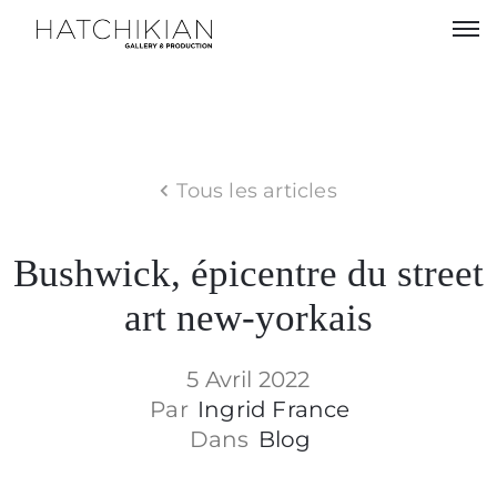
Artistes
Expositions
Tous les articles
À
propos
Bushwick, épicentre du street
Visitez
art new-yorkais
notre
Art
Loft
5 Avril 2022
Par
Ingrid France
Lire
Dans
Blog
nos
Art