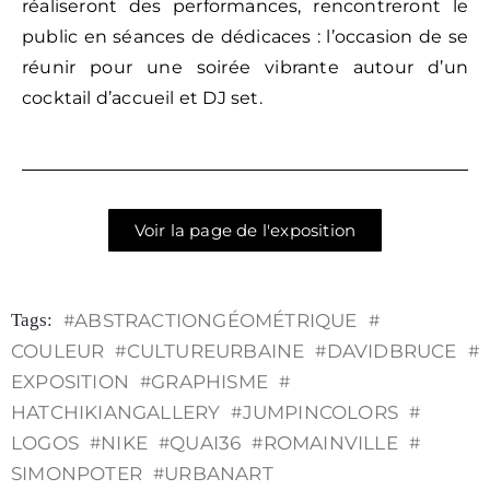
réaliseront des performances, rencontreront le
public en séances de dédicaces : l’occasion de se
réunir pour une soirée vibrante autour d’un
cocktail d’accueil et DJ set.
Voir la page de l'exposition
Tags:
#
ABSTRACTIONGÉOMÉTRIQUE
#
COULEUR
#
CULTUREURBAINE
#
DAVIDBRUCE
#
EXPOSITION
#
GRAPHISME
#
HATCHIKIANGALLERY
#
JUMPINCOLORS
#
LOGOS
#
NIKE
#
QUAI36
#
ROMAINVILLE
#
SIMONPOTER
#
URBANART