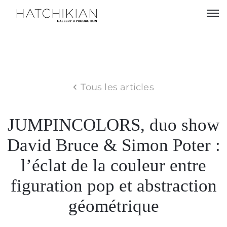
Artistes
Expositions
Tous les articles
À
propos
JUMPINCOLORS, duo show
Visitez
David Bruce & Simon Poter :
notre
Art
l’éclat de la couleur entre
Loft
figuration pop et abstraction
Lire
géométrique
notre
Magazine